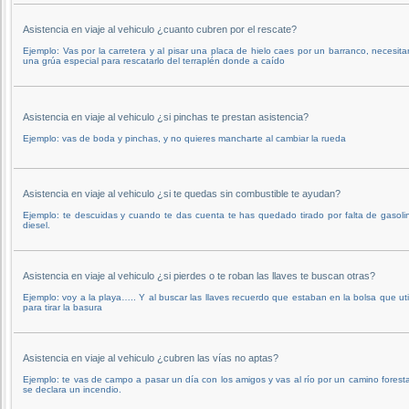
Asistencia en viaje al vehiculo ¿cuanto cubren por el rescate?
Ejemplo: Vas por la carretera y al pisar una placa de hielo caes por un barranco, necesita
una grúa especial para rescatarlo del terraplén donde a caído
Asistencia en viaje al vehiculo ¿si pinchas te prestan asistencia?
Ejemplo: vas de boda y pinchas, y no quieres mancharte al cambiar la rueda
Asistencia en viaje al vehiculo ¿si te quedas sin combustible te ayudan?
Ejemplo: te descuidas y cuando te das cuenta te has quedado tirado por falta de gasoli
diesel.
Asistencia en viaje al vehiculo ¿si pierdes o te roban las llaves te buscan otras?
Ejemplo: voy a la playa….. Y al buscar las llaves recuerdo que estaban en la bolsa que uti
para tirar la basura
Asistencia en viaje al vehiculo ¿cubren las vías no aptas?
Ejemplo: te vas de campo a pasar un día con los amigos y vas al río por un camino foresta
se declara un incendio.