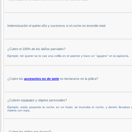
Indemnización el quinto año y sucesivos si el coche es incendio total
¿Cubre el 100% de los daños parciales?
Ejemplo: sin querer se te cae una colilla en el asiento y hace un ''agujero'' en la tapicería.
¿Cubre los
accesorios no de serie
no declararos en la póliza?
¿Cubren equipajes y objetos personales?
Ejemplo: estás pasando la noche en un hotel, se incendia el coche, y dentro llevabas
maleta con ropa.
¿Cubre los daños por el rayo?