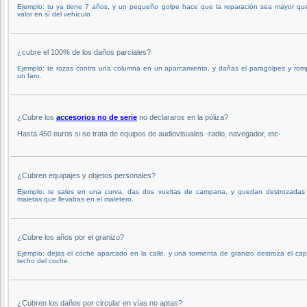
Ejemplo: tu ya tiene 7 años, y un pequeño golpe hace que la reparación sea mayor que
valor en sí del vehículo
¿cubre el 100% de los daños parciales?
Ejemplo: te rozas contra una columna en un aparcamiento, y dañas el paragolpes y rom
un faro.
¿Cubre los
accesorios no de serie
no declararos en la póliza?
Hasta 450 euros si se trata de equipos de audiovisuales -radio, navegador, etc-
¿Cubren equipajes y objetos personales?
Ejemplo: te sales en una curva, das dos vueltas de campana, y quedan destrozadas 
maletas que llevabas en el maletero.
¿Cubre los años por el granizo?
Ejemplo: dejas el coche aparcado en la calle, y una tormenta de granizo destroza el ca
techo del coche.
¿Cubren los daños por circular en vías no aptas?