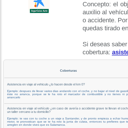
Concepto: el obj
auxilio al vehíc
o accidente. Por
quedas tirado en
Si deseas saber
cobertura:
asist
Coberturas
Asistencia en viaje al vehiculo ¿lo hacen desde el km 0?
Ejemplo: despues de llevar varios dias andando con el coche, y no bajar el nivel de gasol
éste no arranca, porque se le ha roto el marcador de combustible y no tienes ni p
arrancarlo
Asistencia en viaje al vehículo ¿en caso de avería o accidente grave te llevan el coc
un taller cercano a tu domicilio?
Ejemplo: te vas con tu coche a un viaje a Santander, y de pronto empieza a echar hum
motor, te pronostican que se te ha roto la junta de culata, entonces tu prefieres que t
arreglen en donde vives que es Salamanca.