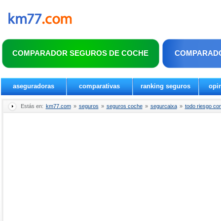
COMPARADOR SEGUROS DE COCHE
COMPARADO
aseguradoras
comparativas
ranking seguros
opi
Estás en:
km77.com
»
seguros
»
seguros coche
»
segurcaixa
»
todo riesgo con