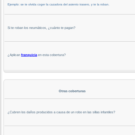
Ejemplo: se te olvida coger la cazadora del asiento trasero, y te la roban.
Si te roban los neumáticos, ¿cuánto te pagan?
¿Aplican
franquicia
en esta cobertura?
Otras coberturas
¿Cubren los daños producidos a causa de un robo en las sillas infantiles?