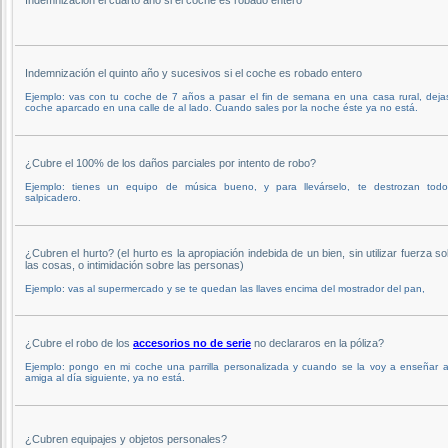
Indemnización el quinto año y sucesivos si el coche es robado entero
Ejemplo: vas con tu coche de 7 años a pasar el fin de semana en una casa rural, deja
coche aparcado en una calle de al lado. Cuando sales por la noche éste ya no está.
¿Cubre el 100% de los daños parciales por intento de robo?
Ejemplo: tienes un equipo de música bueno, y para llevárselo, te destrozan todo
salpicadero.
¿Cubren el hurto? (el hurto es la apropiación indebida de un bien, sin utilizar fuerza s
las cosas, o intimidación sobre las personas)
Ejemplo: vas al supermercado y se te quedan las llaves encima del mostrador del pan,
¿Cubre el robo de los
accesorios no de serie
no declararos en la póliza?
Ejemplo: pongo en mi coche una parrilla personalizada y cuando se la voy a enseñar a
amiga al día siguiente, ya no está.
¿Cubren equipajes y objetos personales?