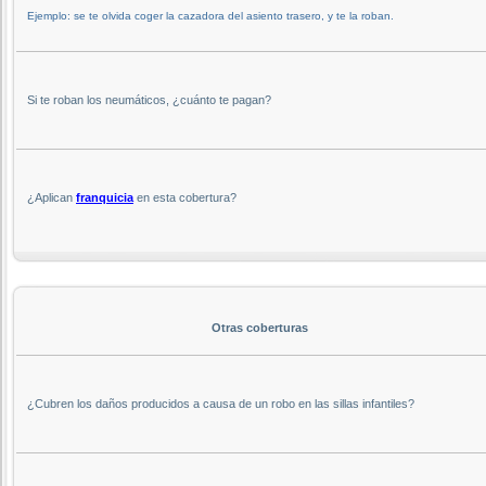
Ejemplo: se te olvida coger la cazadora del asiento trasero, y te la roban.
Si te roban los neumáticos, ¿cuánto te pagan?
¿Aplican
franquicia
en esta cobertura?
Otras coberturas
¿Cubren los daños producidos a causa de un robo en las sillas infantiles?