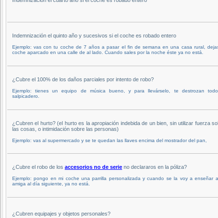
Indemnización el quinto año y sucesivos si el coche es robado entero
Ejemplo: vas con tu coche de 7 años a pasar el fin de semana en una casa rural, deja
coche aparcado en una calle de al lado. Cuando sales por la noche éste ya no está.
¿Cubre el 100% de los daños parciales por intento de robo?
Ejemplo: tienes un equipo de música bueno, y para llevárselo, te destrozan todo
salpicadero.
¿Cubren el hurto? (el hurto es la apropiación indebida de un bien, sin utilizar fuerza s
las cosas, o intimidación sobre las personas)
Ejemplo: vas al supermercado y se te quedan las llaves encima del mostrador del pan,
¿Cubre el robo de los
accesorios no de serie
no declararos en la póliza?
Ejemplo: pongo en mi coche una parrilla personalizada y cuando se la voy a enseñar a
amiga al día siguiente, ya no está.
¿Cubren equipajes y objetos personales?