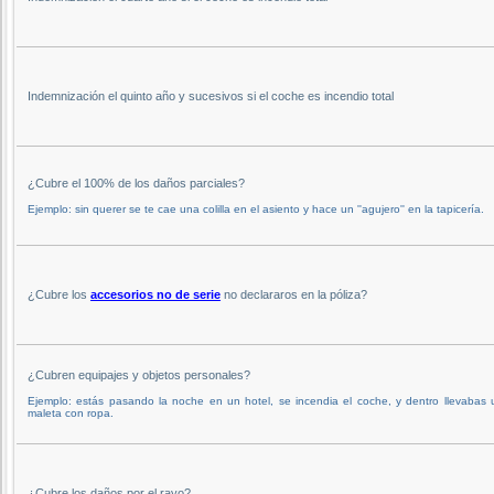
Indemnización el quinto año y sucesivos si el coche es incendio total
¿Cubre el 100% de los daños parciales?
Ejemplo: sin querer se te cae una colilla en el asiento y hace un ''agujero'' en la tapicería.
¿Cubre los
accesorios no de serie
no declararos en la póliza?
¿Cubren equipajes y objetos personales?
Ejemplo: estás pasando la noche en un hotel, se incendia el coche, y dentro llevabas
maleta con ropa.
¿Cubre los daños por el rayo?