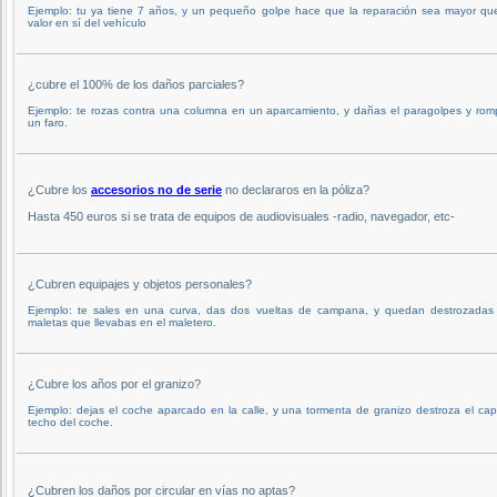
Ejemplo: tu ya tiene 7 años, y un pequeño golpe hace que la reparación sea mayor que
valor en sí del vehículo
¿cubre el 100% de los daños parciales?
Ejemplo: te rozas contra una columna en un aparcamiento, y dañas el paragolpes y rom
un faro.
¿Cubre los
accesorios no de serie
no declararos en la póliza?
Hasta 450 euros si se trata de equipos de audiovisuales -radio, navegador, etc-
¿Cubren equipajes y objetos personales?
Ejemplo: te sales en una curva, das dos vueltas de campana, y quedan destrozadas 
maletas que llevabas en el maletero.
¿Cubre los años por el granizo?
Ejemplo: dejas el coche aparcado en la calle, y una tormenta de granizo destroza el ca
techo del coche.
¿Cubren los daños por circular en vías no aptas?