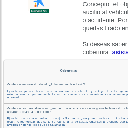
Concepto: el obj
auxilio al vehíc
o accidente. Por
quedas tirado en
Si deseas saber
cobertura:
asist
Coberturas
Asistencia en viaje al vehiculo ¿lo hacen desde el km 0?
Ejemplo: despues de llevar varios dias andando con el coche, y no bajar el nivel de gasol
éste no arranca, porque se le ha roto el marcador de combustible y no tienes ni p
arrancarlo
Asistencia en viaje al vehículo ¿en caso de avería o accidente grave te llevan el coc
un taller cercano a tu domicilio?
Ejemplo: te vas con tu coche a un viaje a Santander, y de pronto empieza a echar hum
motor, te pronostican que se te ha roto la junta de culata, entonces tu prefieres que t
arreglen en donde vives que es Salamanca.