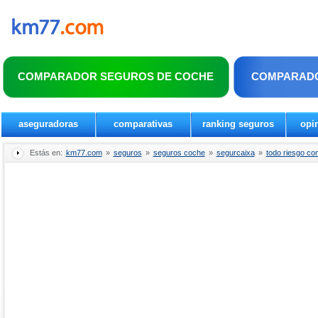
COMPARADOR SEGUROS DE COCHE
COMPARADO
aseguradoras
comparativas
ranking seguros
opi
Estás en:
km77.com
»
seguros
»
seguros coche
»
segurcaixa
»
todo riesgo con