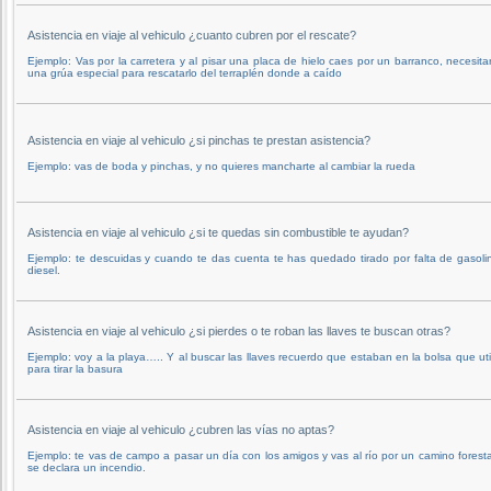
Asistencia en viaje al vehiculo ¿cuanto cubren por el rescate?
Ejemplo: Vas por la carretera y al pisar una placa de hielo caes por un barranco, necesita
una grúa especial para rescatarlo del terraplén donde a caído
Asistencia en viaje al vehiculo ¿si pinchas te prestan asistencia?
Ejemplo: vas de boda y pinchas, y no quieres mancharte al cambiar la rueda
Asistencia en viaje al vehiculo ¿si te quedas sin combustible te ayudan?
Ejemplo: te descuidas y cuando te das cuenta te has quedado tirado por falta de gasoli
diesel.
Asistencia en viaje al vehiculo ¿si pierdes o te roban las llaves te buscan otras?
Ejemplo: voy a la playa….. Y al buscar las llaves recuerdo que estaban en la bolsa que uti
para tirar la basura
Asistencia en viaje al vehiculo ¿cubren las vías no aptas?
Ejemplo: te vas de campo a pasar un día con los amigos y vas al río por un camino foresta
se declara un incendio.