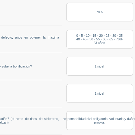
70%
0 - 5 - 10 - 15 - 20 - 25 - 30 - 35
u defecto, años en obtener la máxima
40 - 45 - 50 - 55 - 60 - 65 - 70%
23 años
 sube la bonificación?
1 nivel
1 nivel
ación? (el resto de tipos de siniestros,
responsabilidad civil obligatoria, voluntaria y daño
lizan)
propios