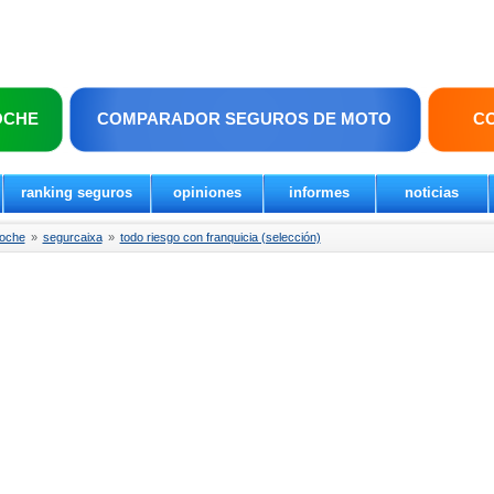
OCHE
COMPARADOR SEGUROS DE MOTO
C
ranking seguros
opiniones
informes
noticias
coche
»
segurcaixa
»
todo riesgo con franquicia (selección)