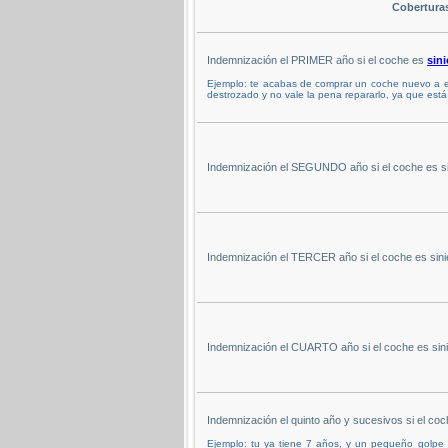
Cobertura
Indemnización el PRIMER año si el coche es
sini
Ejemplo: te acabas de comprar un coche nuevo a e
destrozado y no vale la pena repararlo, ya que está
Indemnización el SEGUNDO año si el coche es sin
Indemnización el TERCER año si el coche es sinie
Indemnización el CUARTO año si el coche es sinie
Indemnización el quinto año y sucesivos si el coch
Ejemplo: tu ya tiene 7 años, y un pequeño golpe