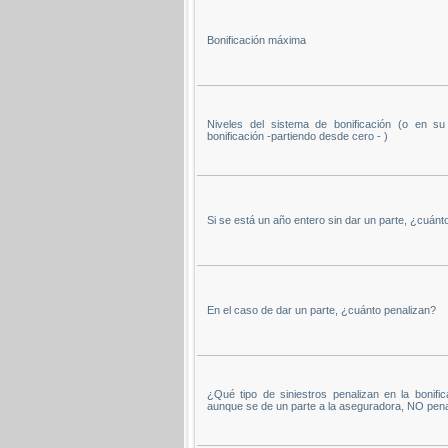
Bonificación máxima
Niveles del sistema de bonificación (o en s
bonificación -partiendo desde cero - )
Si se está un año entero sin dar un parte, ¿cuánto
En el caso de dar un parte, ¿cuánto penalizan?
¿Qué tipo de siniestros penalizan en la bonific
aunque se de un parte a la aseguradora, NO pena