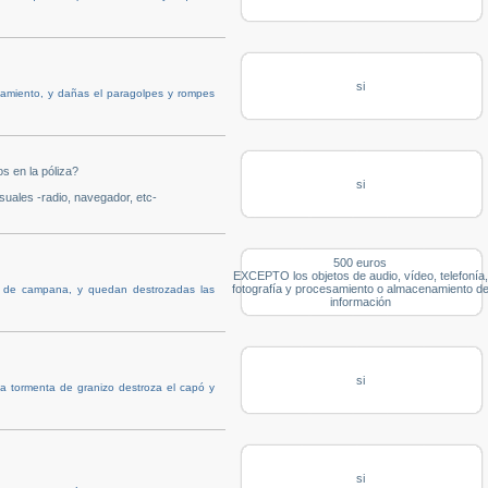
si
camiento, y dañas el paragolpes y rompes
s en la póliza?
si
suales -radio, navegador, etc-
500 euros
EXCEPTO los objetos de audio, vídeo, telefonía,
fotografía y procesamiento o almacenamiento d
s de campana, y quedan destrozadas las
información
si
na tormenta de granizo destroza el capó y
si