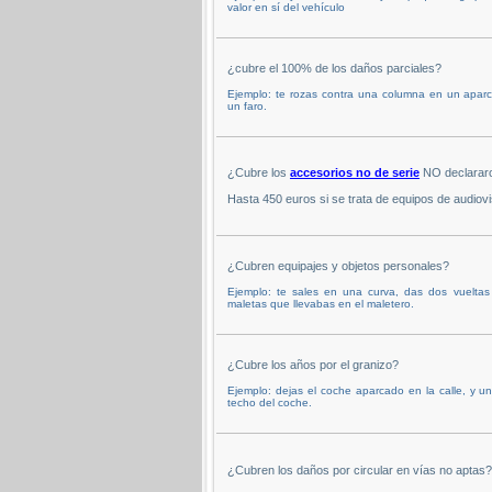
valor en sí del vehículo
¿cubre el 100% de los daños parciales?
Ejemplo: te rozas contra una columna en un apar
un faro.
¿Cubre los
accesorios no de serie
NO declararo
Hasta 450 euros si se trata de equipos de audiovi
¿Cubren equipajes y objetos personales?
Ejemplo: te sales en una curva, das dos vuelta
maletas que llevabas en el maletero.
¿Cubre los años por el granizo?
Ejemplo: dejas el coche aparcado en la calle, y u
techo del coche.
¿Cubren los daños por circular en vías no aptas?