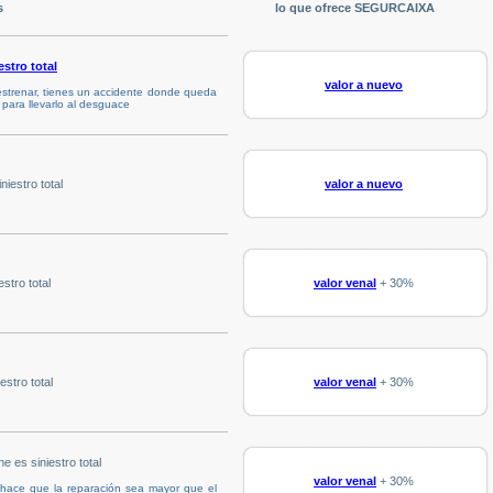
s
lo que ofrece SEGURCAIXA
estro total
valor a nuevo
strenar, tienes un accidente donde queda
 para llevarlo al desguace
iestro total
valor a nuevo
stro total
valor venal
+ 30%
stro total
valor venal
+ 30%
e es siniestro total
valor venal
+ 30%
 hace que la reparación sea mayor que el